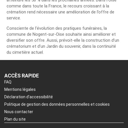
atteindre les 50 % dans les prochaines années. Dans l’Oise
comme dans toute la France, le recours croissant à la
crémation rend nécessaire une amélioration de l’offre de
service.
Consciente de l’évolution des pratiques funéraires, la
commune de Nogent-sur-Oise souhaite ainsi améliorer et
diversifier son offre. Aussi, prévoit-elle la construction d’un
crématorium et d’un Jardin du souvenir, dans la continuité
du cimetière actuel.
ACCÈS RAPIDE
FAQ
Mentions légales
Déclaration d’accessibilité
Politique de gestion des données personnelles et cookies
Nous contacter
Plan du site